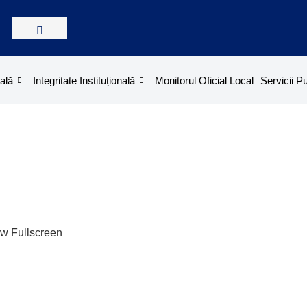
p
p
F
F
tent
tent
ală
Integritate Instituțională
Monitorul Oficial Local
Servicii P
w Fullscreen