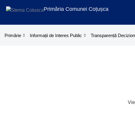
Treci
Ski
Ski
conținut
Primăria Comunei Coțușca
la
to
to
conținut
PD
PD
con
con
Primărie
Informații de Interes Public
Transparență Decizion
Vie