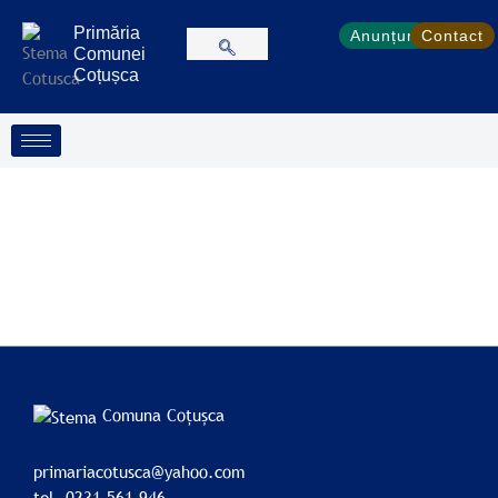
Treci
conținut
Primăria
la
Anunțuri
Contact
Comunei
conținut
Coțușca
Comuna Coțușca
primariacotusca@yahoo.com
tel. 0231 561 946