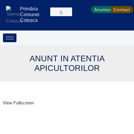
Treci
Skip
conținut
Primăria
Anunțuri
Contact
la
to
Comunei
conținut
PDF
Coțușca
content
ANUNT IN ATENTIA
APICULTORILOR
View Fullscreen