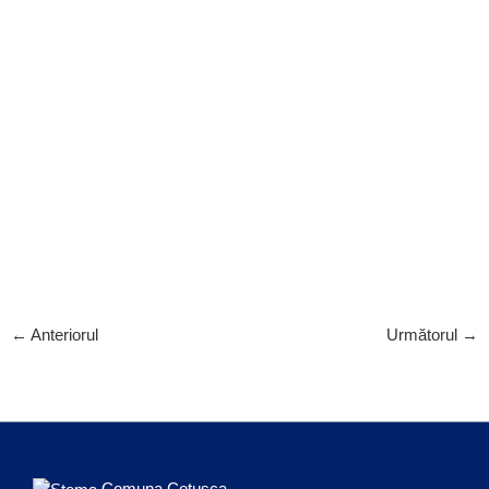
←
Anteriorul
Următorul
→
Comuna Coțușca